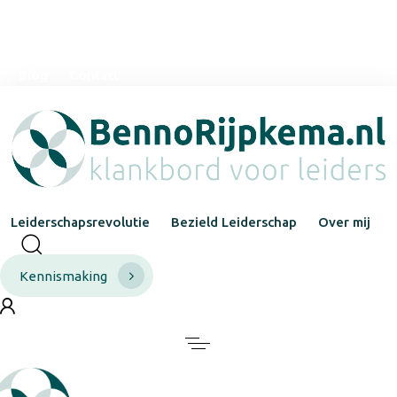
mail@bennorijpkema.nl
It Foardek 25
0651311019
Blog
Contact
Leiderschapsrevolutie
Bezield Leiderschap
Over mij
Kennismaking