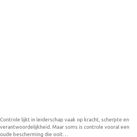
Search
Type and hit enter
Controle lijkt in leiderschap vaak op kracht, scherpte en
verantwoordelijkheid. Maar soms is controle vooral een
oude bescherming die ooit…