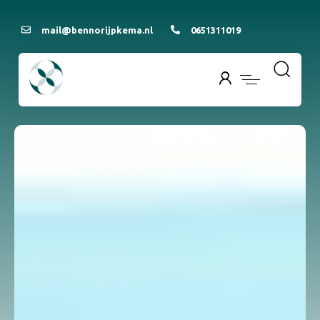
mail@bennorijpkema.nl
0651311019