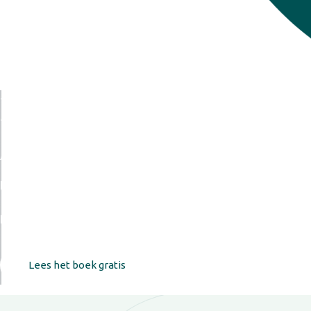
De bril
Een boek voor mensen die al iets weten maar er 
Er zijn dingen die je weet voordat je ze kunt bewijzen. Ni
Dit boek geeft die taal.
Lees het boek gratis