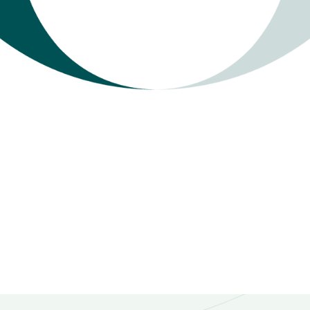
nog geen taal voor hebben
et omdat je naïef bent. Maar omdat de ervaring eerder was 