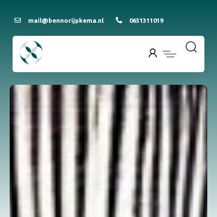
mail@bennorijpkema.nl
0651311019