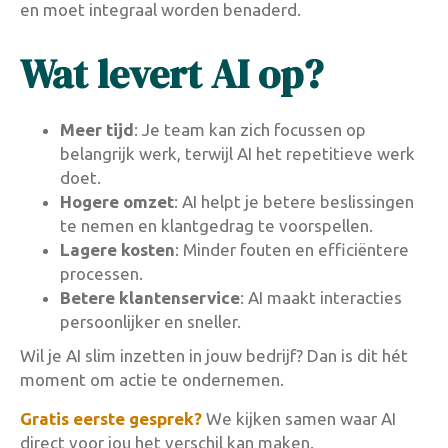
en moet integraal worden benaderd.
Wat levert AI op?
Meer tijd
: Je team kan zich focussen op
belangrijk werk, terwijl AI het repetitieve werk
doet.
Hogere omzet
: AI helpt je betere beslissingen
te nemen en klantgedrag te voorspellen.
Lagere kosten
: Minder fouten en efficiëntere
processen.
Betere klantenservice
: AI maakt interacties
persoonlijker en sneller.
Wil je AI slim inzetten in jouw bedrijf? Dan is dit hét
moment om actie te ondernemen.
Gratis eerste gesprek?
We kijken samen waar AI
direct voor jou het verschil kan maken.