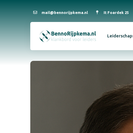
mail@bennorijpkema.nl
It Foardek 25
Leiderschap
Type and hit enter