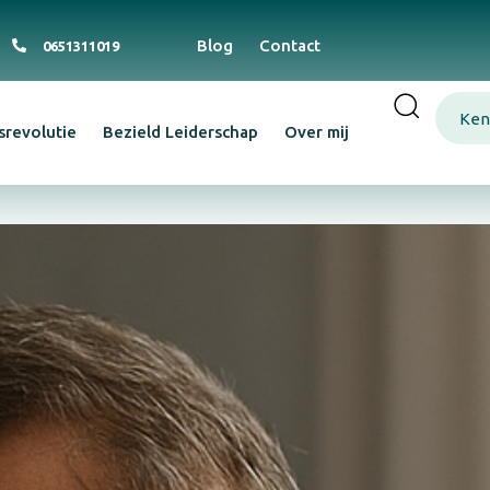
Blog
Contact
0651311019
Ken
srevolutie
Bezield Leiderschap
Over mij