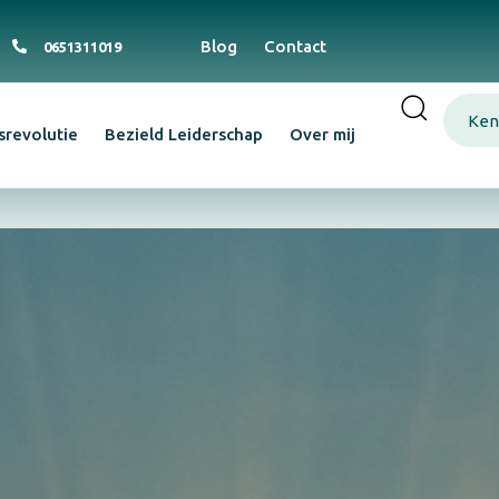
Blog
Contact
0651311019
Ken
srevolutie
Bezield Leiderschap
Over mij