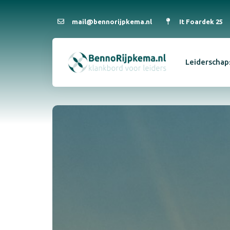
mail@bennorijpkema.nl
It Foardek 25
Leiderschap
Type and hit enter