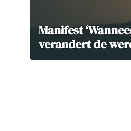
Manifest ‘Wannee
verandert de were