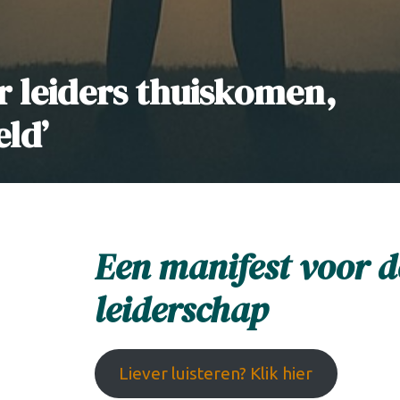
r leiders thuiskomen,
ld’
Een manifest voor d
leiderschap
Liever luisteren? Klik hier