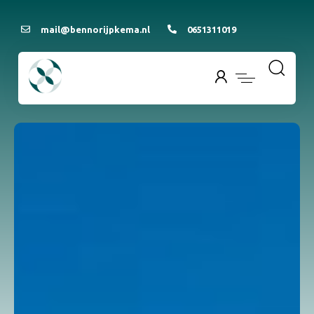
mail@bennorijpkema.nl
0651311019