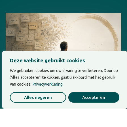
Deze website gebruikt cookies
We gebruiken cookies om uw ervaring te verbeteren. Door op
‘Alles accepteren’ te klikken, gaat u akkoord met het gebruik
van cookies.
Privacyverklaring
Leiderschap
Verandermoeheid ontstaat niet
Alles negeren
Accepteren
door te veel verandering
Het bestaansrecht van dit artikel is dat leiders
gaan zien dat verandermoeheid niet altijd...