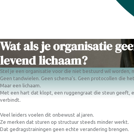
Wat als je organisatie ge
levend lichaam?
Stel je een organisatie voor die niet bestuurd wil worden
Geen tandwielen. Geen schema’s. Geen protocollen die he
Maar een lichaam.
Met een hart dat klopt, een ruggengraat die steun geeft, 
verbindt.
Veel leiders voelen dit onbewust al jaren.
Ze merken dat sturen op structuur steeds minder werkt.
Dat gedragstrainingen geen echte verandering brengen.