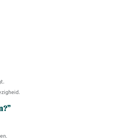
t.
zigheid.
en?”
en.