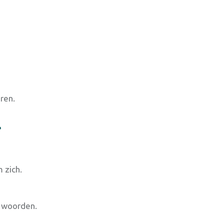
eren.
.
m zich.
in woorden.