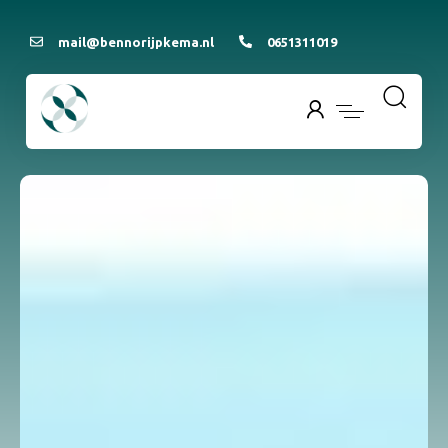
mail@bennorijpkema.nl
0651311019