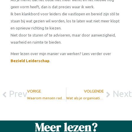
geen vorm heeft, dan is dat precies waar ik werk.
Ik ben klankbord voor leiders die vastlopen en bereid zijn stil te
staan bij wat gezien wil worden, los te laten wat niet meer klopt
en opnieuw richting te kiezen.
Niet door te sturen of te adviseren, maar door aanwezigheid,
waarheid en ruimte te bieden.
Meer lezen over mijn manier van werken? Lees verder over
Bezield Leiderschap
.
Prev
VORIGE
VOLGENDE
Next
Waarom mensen radicaliseren? Omdat niemand echt luistert.
Wat als je organisatie geen machine is, maar een levend lichaam?
Meer lezen?