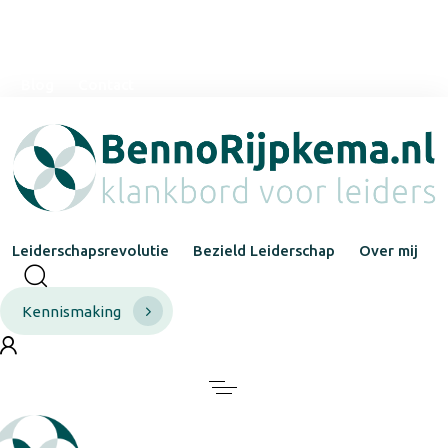
mail@bennorijpkema.nl
It Foardek 25
0651311019
Blog
Contact
Leiderschapsrevolutie
Bezield Leiderschap
Over mij
Kennismaking