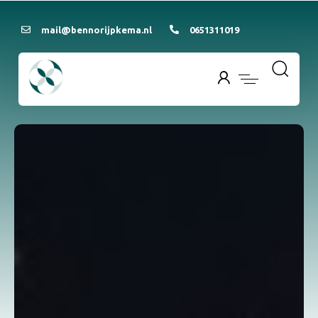
mail@bennorijpkema.nl
0651311019