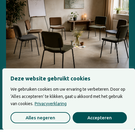
Leiderschap
Deze website gebruikt cookies
Waarvoor geven wij eigenlijk?
We gebruiken cookies om uw ervaring te verbeteren. Door op
Wanneer geven en nemen in een team uit
‘Alles accepteren’ te klikken, gaat u akkoord met het gebruik
balans raakt, raakt dat vaak aan...
van cookies.
Privacyverklaring
Alles negeren
Accepteren