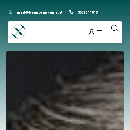
mail@bennorijpkema.nl
0651311019