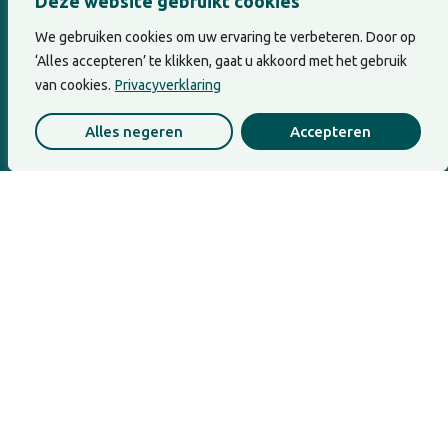
Deze website gebruikt cookies
We gebruiken cookies om uw ervaring te verbeteren. Door op
‘Alles accepteren’ te klikken, gaat u akkoord met het gebruik
van cookies.
Privacyverklaring
Leiderschap
Alles negeren
Accepteren
Waarvoor geven wij eigenlijk?
Wanneer geven en nemen in een team uit
balans raakt, raakt dat vaak aan...