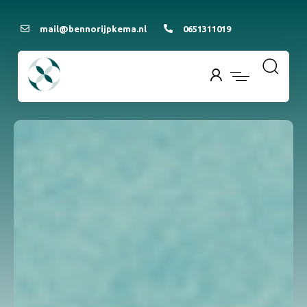
mail@bennorijpkema.nl
0651311019