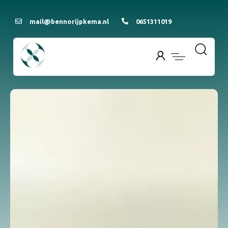
mail@bennorijpkema.nl
0651311019