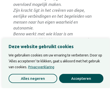
overvloed mogelijk maken.
Zijn kracht ligt in het creëren van diepe,
eerlijke verbindingen en het begeleiden van
mensen naar hun eigen waarheid en
autonomie.
Benno werkt met wie klaar is om
verantwoordelijkheid te nemen voor groei en
leiderschap — niet vanuit plicht, maar vanuit
Deze website gebruikt cookies
kracht en liefde.
We gebruiken cookies om uw ervaring te verbeteren. Door op
Zijn aanwezigheid is zijn interventie.
‘Alles accepteren’ te klikken, gaat u akkoord met het gebruik
“Ik ben het veld. Ik ben de brug.”
van cookies.
Privacyverklaring
Alles negeren
Accepteren
VORIGE
VOLGENDE
1. Waarom jouw organisatie lijkt op een boom
Van idee naar impact: hoe het 5×4 Actieplan jouw persoonlijke groei activeert