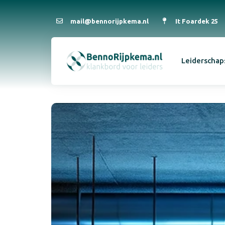
mail@bennorijpkema.nl
It Foardek 25
Leiderschap
Type and hit enter