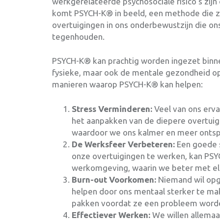
werkgerelateerde psychosociale risico’s zijn
komt PSYCH-K® in beeld, een methode die z
overtuigingen in ons onderbewustzijn die on
tegenhouden.
PSYCH-K® kan prachtig worden ingezet binne
fysieke, maar ook de mentale gezondheid op 
manieren waarop PSYCH-K® kan helpen:
Stress Verminderen:
Veel van ons erva
het aanpakken van de diepere overtuig
waardoor we ons kalmer en meer ontsp
De Werksfeer Verbeteren:
Een goede s
onze overtuigingen te werken, kan PSY
werkomgeving, waarin we beter met e
Burn-out Voorkomen:
Niemand wil opg
helpen door ons mentaal sterker te m
pakken voordat ze een probleem word
Effectiever Werken:
We willen allemaa