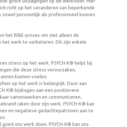
 ook grote uitdagingen op de werkvloer. Hier
ich richt op het veranderen van beperkende
s zowel persoonlijk als professioneel kunnen
n het RI&E-proces om niet alleen de
het werk te verbeteren. Dit zijn enkele
ren stress op het werk. PSYCH-K® helpt bij
ingen die deze stress veroorzaken,
annen kunnen voelen.
feer op het werk is belangrijk. Door aan
CH-K® bijdragen aan een positievere
lkaar samenwerken en communiceren.
ebrand raken door zijn werk. PSYCH-K® kan
aken en negatieve gedachtepatronen aan te
en.
l goed ons werk doen. PSYCH-K® kan ons