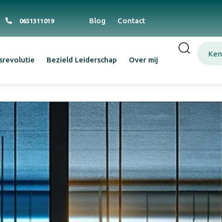
Blog
Contact
0651311019
Ken
srevolutie
Bezield Leiderschap
Over mij