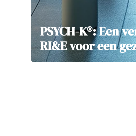
PSYCH-K®: Een ver
RI&E voor een ge