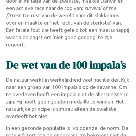
door eliminatie van de zwakste, maakte Darwin er
een actieve race naar de top van:
survival of the
fittest
. De rest van de wereld nam dit klakkeloos
over en maakte er ‘het recht van de sterkste’ van.
Een fatale fout die heeft geleid tot een maatschappij
waarin de angst om ‘niet goed genoeg’ te zijn
regeert.
De wet van de 100 impala’s
De natuur werkt in werkelijkheid veel nuchterder. Kijk
naar een groep van 100 impala’s op de savanne. Om
te overleven hoeft een impala niet de allersnelste te
zijn. Hij hoeft geen gouden medaille te winnen. Het
natuurlijke principe is simpel: alleen de zwakste
overleeft het niet.
In een gezonde populatie is ‘voldoende’ de norm. De
natuur filtert aan de onderkant, ze bekroont niet de