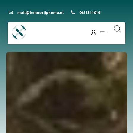
mail@bennorijpkema.nl
0651311019