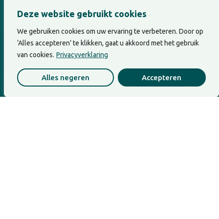
innerlijk kompas in leiderschap
Deze website gebruikt cookies
Controle lijkt in leiderschap vaak op kracht,
scherpte en verantwoordelijkheid. Maar soms
We gebruiken cookies om uw ervaring te verbeteren. Door op
is controle...
‘Alles accepteren’ te klikken, gaat u akkoord met het gebruik
van cookies.
Privacyverklaring
Alles negeren
Accepteren
Leiderschap