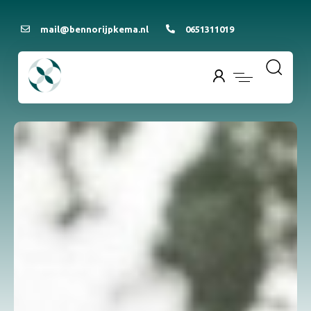
mail@bennorijpkema.nl
0651311019