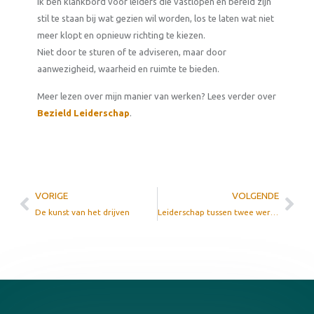
Ik ben klankbord voor leiders die vastlopen en bereid zijn
stil te staan bij wat gezien wil worden, los te laten wat niet
meer klopt en opnieuw richting te kiezen.
Niet door te sturen of te adviseren, maar door
aanwezigheid, waarheid en ruimte te bieden.
Meer lezen over mijn manier van werken? Lees verder over
Bezield Leiderschap
.
VORIGE
VOLGENDE
De kunst van het drijven
Leiderschap tussen twee werelden: een synthese van systeem en ziel